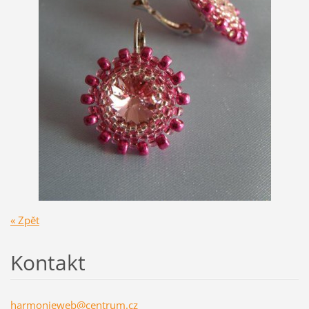
« Zpět
Kontakt
harmonie
web@cent
rum.cz