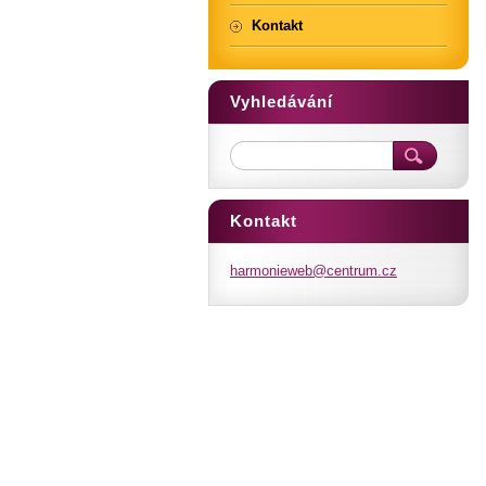
Kontakt
Vyhledávání
Kontakt
harmonie
web@cent
rum.cz