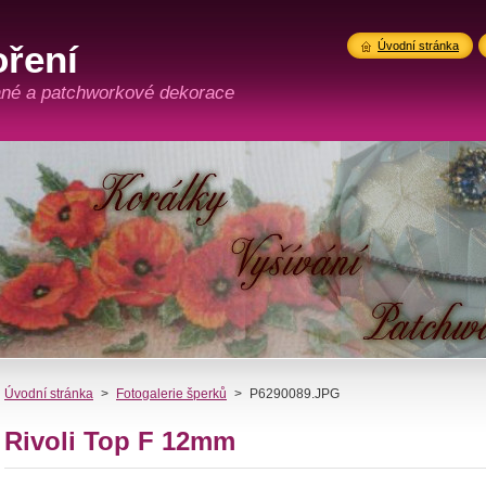
oření
Úvodní stránka
vané a patchworkové dekorace
Úvodní stránka
>
Fotogalerie šperků
>
P6290089.JPG
Rivoli Top F 12mm