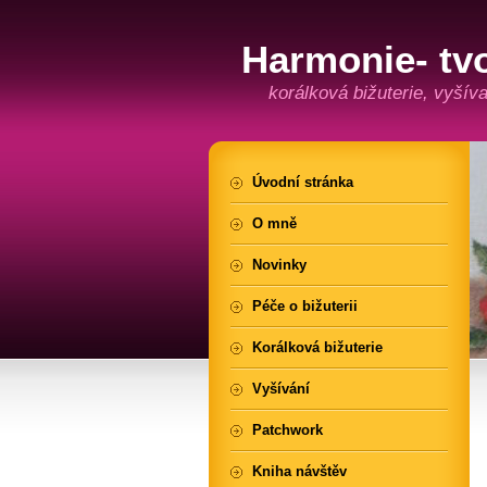
Harmonie- tv
korálková bižuterie, vyší
Úvodní stránka
O mně
Novinky
Péče o bižuterii
Korálková bižuterie
Vyšívání
Patchwork
Kniha návštěv