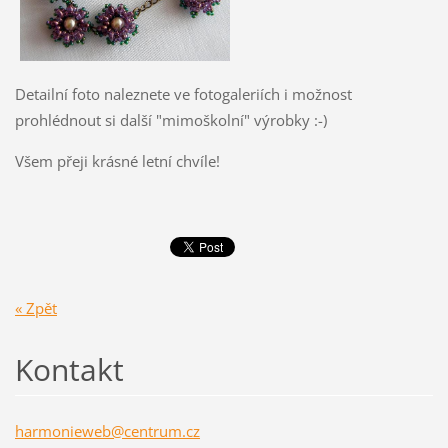
Detailní foto naleznete ve fotogaleriích i možnost
prohlédnout si další "mimoškolní" výrobky :-)
Všem přeji krásné letní chvíle!
« Zpět
Kontakt
harmonie
web@cent
rum.cz